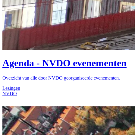
Agenda - NVDO evenementen
Overzicht van alle door NVDO georganiseerde evenementen.
Lezingen
NVDO