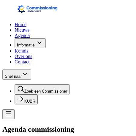
Home
Nieuws
Agenda
Informatie
Kennis
Over ons
Contact
Snel naar
Zoek een Commissioner
KUBR
Agenda commissioning