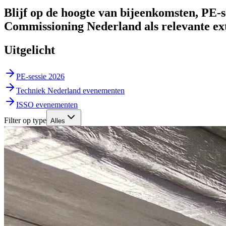
Blijf op de hoogte van bijeenkomsten, PE-
Commissioning Nederland als relevante ext
Uitgelicht
PE-sessie 2026
Techniek Nederland evenementen
ISSO evenementen
Filter op type
Alles