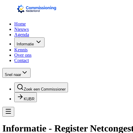
Home
Nieuws
Agenda
Informatie
Kennis
Over ons
Contact
Snel naar
Zoek een Commissioner
KUBR
Informatie - Register Netcongest