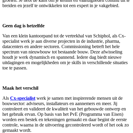
groeien. Je hebt de kans om je kennis en vaardigheden continu uit te
breiden en jezelf te ontwikkelen tot een expert in je vakgebied.
Geen dag is hetzelfde
Van een klein kantoorpand tot de vertrekhal van Schiphol, als Cx-
specialist werk je aan diverse projecten in de industrie, pharma,
datacenters en andere sectoren. Commissioning betreft het hele
spectrum van nieuwbouw tot bestaande bouw. Deze afwisseling
houdt je werk dynamisch en spannend. Iedere dag biedt nieuwe
uitdagingen en mogelijkheden om je skills in verschillende situaties
toe te passen.
Maak het verschil
Als
Cx-specialist
werk je samen met inspirerende mensen uit de
bouwsector: adviseurs, installateurs en aannemers en meer. Jij
controleert en valideert de kwaliteit van het gebouwde ontwerp en
het gebruik ervan. Op basis van het PvE (Programma van Eisen)
worden een bestek en tekeningen gemaakt en daar begint de eerste
controle, waarna in de uitvoering gecontroleerd wordt of het ook zo
gemaakt wordt.