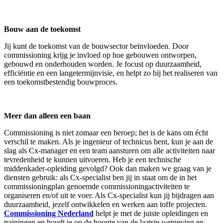
Bouw aan de toekomst
Jij kunt de toekomst van de bouwsector beïnvloeden. Door
commissioning krijg je invloed op hoe gebouwen ontworpen,
gebouwd en onderhouden worden. Je focust op duurzaamheid,
efficiëntie en een langetermijnvisie, en helpt zo bij het realiseren van
een toekomstbestendig bouwproces.
Meer dan alleen een baan
Commissioning is niet zomaar een beroep; het is de kans om écht
verschil te maken. Als je ingenieur of technicus bent, kun je aan de
slag als Cx-manager en een team aansturen om alle activiteiten naar
tevredenheid te kunnen uitvoeren. Heb je een technische
middenkader-opleiding gevolgd? Ook dan maken we graag van je
diensten gebruik: als Cx-specialist ben jij in staat om de in het
commissioningplan genoemde commissioningactiviteiten te
organiseren en/of uit te voer. Als Cx-specialist kun jij bijdragen aan
duurzaamheid, jezelf ontwikkelen en werken aan toffe projecten.
Commissioning Nederland
helpt je met de juiste opleidingen en
trainingen en houdt je op de hoogte van de laatste wetgeving en